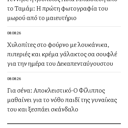
το Ταμάμ: Η πρώτη φωτογραφία του
μωρού από το μαιευτήριο
08.08.26
Χυλοπίτες στο φούρνο με λουκάνικα,
πιπεριές και κρέμα γάλακτος σα σουφλέ
για την ημέρα του Δεκαπενταύγουστου
08.08.26
Για σένα: Αποκλειστικό-Ο Φίλιππος
μαθαίνει για το νόθο παιδί της γυναίκας
του και ξεσπάει σκάνδαλο