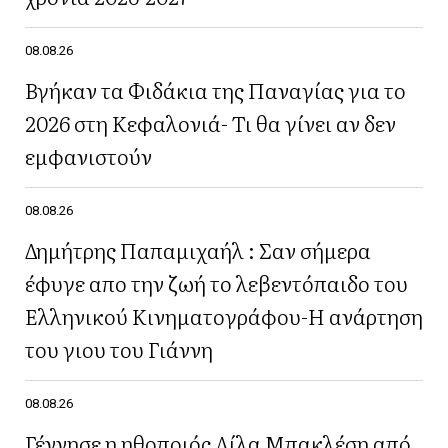
08.08.26
Βγήκαν τα Φιδάκια της Παναγίας για το
2026 στη Κεφαλονιά- Τι θα γίνει αν δεν
εμφανιστούν
08.08.26
Δημήτρης Παπαμιχαήλ : Σαν σήμερα
έφυγε απο την ζωή το λεβεντόπαιδο του
Ελληνικού Κινηματογράφου-Η ανάρτηση
του γιου του Γιάννη
08.08.26
Γέννησε η ηθοποιός Λίλα Μπακλέση από