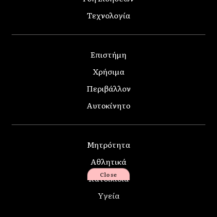
Τεχνολογία
Επιστήμη
Χρήσιμα
Περιβάλλον
Αυτοκίνητο
Μητρότητα
Αθλητικά
Close
Κατοικίδια
Υγεία