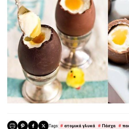
ατομικά γλυκά
Πάσχα
πα