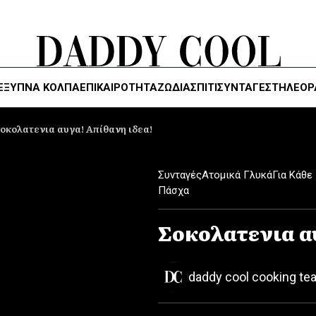
ΈΞΥΠΝΑ ΚΌΛΠΑ
ΕΠΙΚΑΙΡΟΤΗΤΑ
ΖΏΔΙΑ
ΣΠΙΤΙ
ΣΥΝΤΑΓΕΣ
ΤΗΛΕΌΡ
οκολατενια αυγα! Απίθανη ιδεα!
Συνταγές
Ατομικά Γλυκά
Για Κάθε
Πάσχα
Σοκολατενια α
daddy cool cooking te