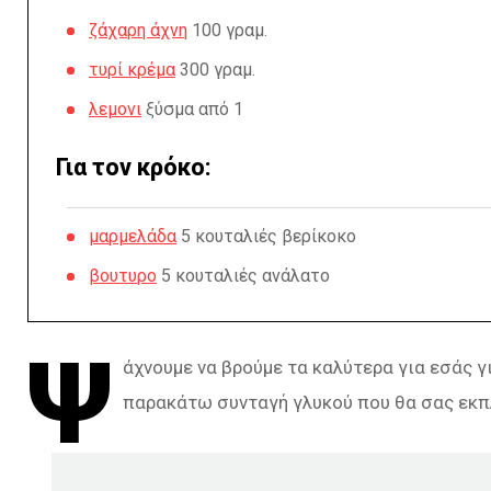
ζάχαρη άχνη
100 γραμ.
τυρί κρέμα
300 γραμ.
λεμονι
ξύσμα από 1
Για τον κρόκο:
μαρμελάδα
5 κουταλιές βερίκοκο
βουτυρο
5 κουταλιές ανάλατο
Ψ
άχνουμε να βρούμε τα καλύτερα για εσάς γ
παρακάτω συνταγή γλυκού που θα σας εκπ