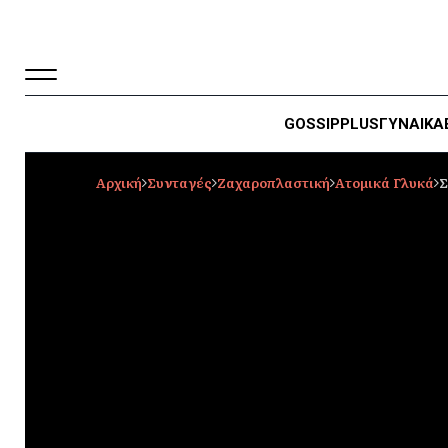
GOSSIP
PLUS
ΓΥΝΑΙΚΑ
Αρχική
Συνταγές
Ζαχαροπλαστική
Ατομικά Γλυκά
Σ