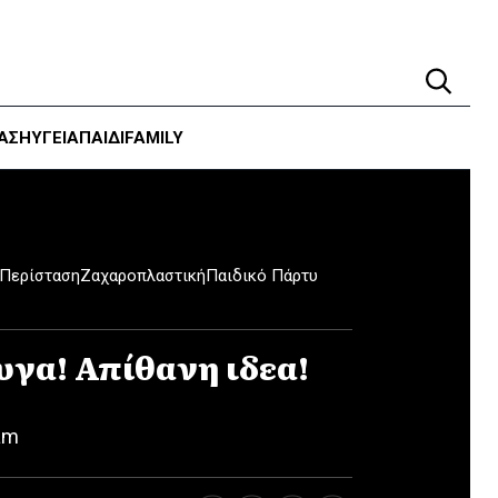
ΑΣΗ
ΥΓΕΊΑ
ΠΑΙΔΙ
FAMILY
 Περίσταση
Ζαχαροπλαστική
Παιδικό Πάρτυ
υγα! Απίθανη ιδεα!
am