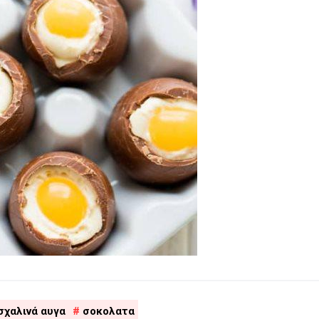
σχαλινά αυγα
σοκολατα