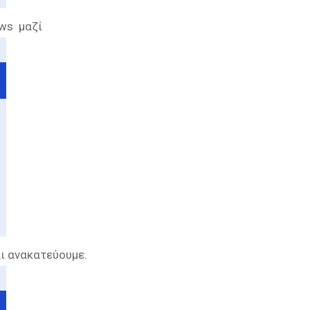
ows μαζί
αι ανακατεύουμε.