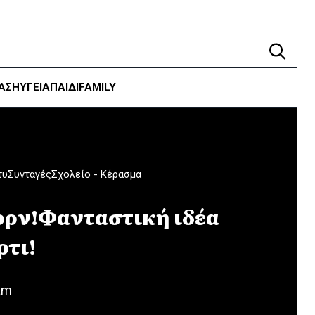
ΑΣΗ
ΥΓΕΊΑ
ΠΑΙΔΙ
FAMILY
τυ
Συνταγές
Σχολείο - Κέρασμα
ορν!Φανταστική ιδέα
ρτι!
am