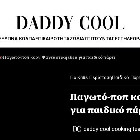
ΈΞΥΠΝΑ ΚΌΛΠΑ
ΕΠΙΚΑΙΡΟΤΗΤΑ
ΖΏΔΙΑ
ΣΠΙΤΙ
ΣΥΝΤΑΓΕΣ
ΤΗΛΕΌΡ
υ
Παγωτό-ποπ κορν!Φανταστική ιδέα για παιδικό πάρτι!
Για Κάθε Περίσταση
Παιδικό Πάρ
Παγωτό-ποπ κ
για παιδικό πά
daddy cool cooking te