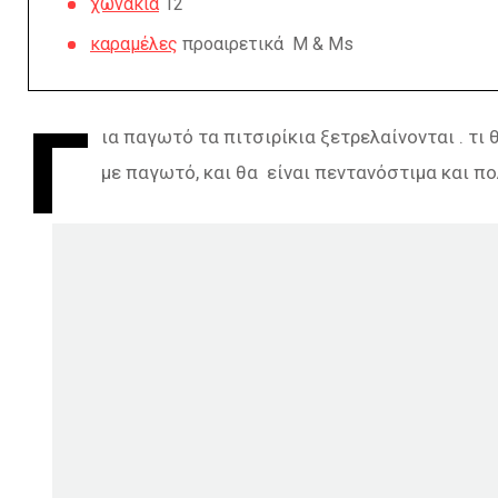
χωνάκια
12
καραμέλες
προαιρετικά M & Ms
Γ
ια παγωτό τα πιτσιρίκια ξετρελαίνονται . τι
με παγωτό, και θα είναι πεντανόστιμα και π