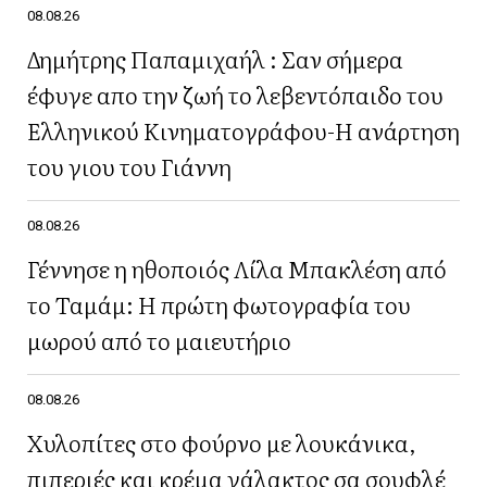
08.08.26
Δημήτρης Παπαμιχαήλ : Σαν σήμερα
έφυγε απο την ζωή το λεβεντόπαιδο του
Ελληνικού Κινηματογράφου-Η ανάρτηση
του γιου του Γιάννη
08.08.26
Γέννησε η ηθοποιός Λίλα Μπακλέση από
το Ταμάμ: Η πρώτη φωτογραφία του
μωρού από το μαιευτήριο
08.08.26
Χυλοπίτες στο φούρνο με λουκάνικα,
πιπεριές και κρέμα γάλακτος σα σουφλέ