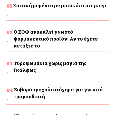
Σπιτική μερέντα με μπισκότα πτι μπερ
Ο ΕΟΦ ανακαλεί γνωστό
φαρμακευτικό προϊόν: Αν το έχετε
πετάξτε το
Τυροψωμάκια χωρίς μαγιά της
Γκόλφως
Σοβαρό τροχαίο ατύχημα για γνωστό
τραγουδιστή