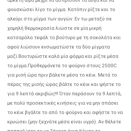
φουσκώσει λίγο το μίγμα. Κατόπιν ρίξτε και το
αλεύρι στο μίγμα των αυγών. Εν τω μεταξύ σε
χαμηλή θερμοκρασία λιώστε σε μία μικρή
κατσαρόλα τεφάλ το βούτυρο με τη σοκολάτα και
αφού λιώσουν ενσωματώστε τα δύο μίγματα
μαζί.Βουτυρώστε καλά μία φόρμα και ρίξτε μέσα
το μίγμα.Προθερμάνετε το φούρνο στους 2500C
για μισή ώρα πριν βάλετε μέσα το κέικ. Μετά το
πέρας της μισής ώρας βάλτε το κέικ και ψήστε το
για 9 λεπτά ακριβώς!!! Όταν περάσουν τα 9 λεπτά,
με πολύ προσεκτικές κινήσεις για να μην σπάσει
το κέικ βγάλτε το από το φούρνο και αφήστε το να
κρυώσει (μην ξεχνάτε μέσα είναι υγρό). Αν θέλετε
πασπαλίστε το με ζάχαρη άχνη.Κόψτε το