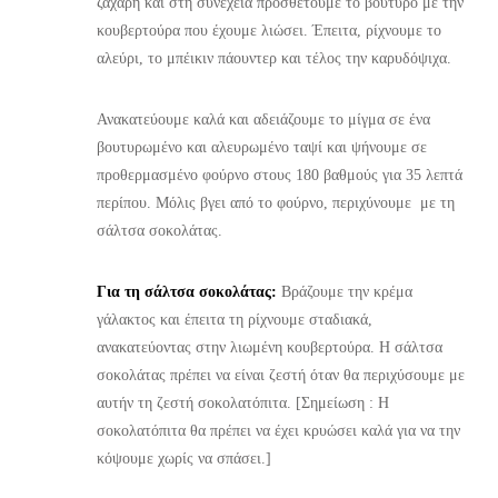
ζάχαρη και στη συνέχεια προσθέτουμε το βούτυρο με την
κουβερτούρα που έχουμε λιώσει. Έπειτα, ρίχνουμε το
αλεύρι, το μπέικιν πάουντερ και τέλος την καρυδόψιχα.
Ανακατεύουμε καλά και αδειάζουμε το μίγμα σε ένα
βουτυρωμένο και αλευρωμένο ταψί και ψήνουμε σε
προθερμασμένο φούρνο στους 180 βαθμούς για 35 λεπτά
περίπου. Μόλις βγει από το φούρνο, περιχύνουμε με τη
σάλτσα σοκολάτας.
Για τη σάλτσα σοκολάτας:
Βράζουμε την κρέμα
γάλακτος και έπειτα τη ρίχνουμε σταδιακά,
ανακατεύοντας στην λιωμένη κουβερτούρα. Η σάλτσα
σοκολάτας πρέπει να είναι ζεστή όταν θα περιχύσουμε με
αυτήν τη ζεστή σοκολατόπιτα. [Σημείωση : Η
σοκολατόπιτα θα πρέπει να έχει κρυώσει καλά για να την
κόψουμε χωρίς να σπάσει.]