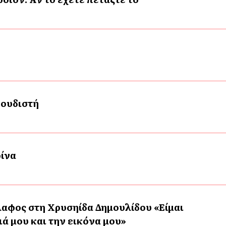
γουδιστή
ρίνα
αφος στη Χρυσηίδα Δημουλίδου «Είμαι
ά μου και την εικόνα μου»