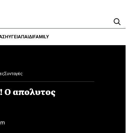
ΑΣΗ
ΥΓΕΊΑ
ΠΑΙΔΙ
FAMILY
ες
Συνταγές
! Ο απολυτος
am