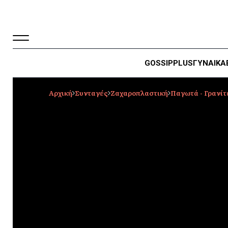
GOSSIP
PLUS
ΓΥΝΑΙΚΑ
Αρχική
Συνταγές
Ζαχαροπλαστική
Παγωτά - Γρανίτ