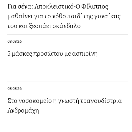
Για σένα: Αποκλειστικό-Ο Φίλιππος
μαθαίνει για το νόθο παιδί της γυναίκας
του και ξεσπάει σκάνδαλο
08.08.26
5 μάσκες προσώπου με ασπιρίνη
08.08.26
Στο νοσοκομείο η γνωστή τραγουδίστρια
Ανδρομάχη