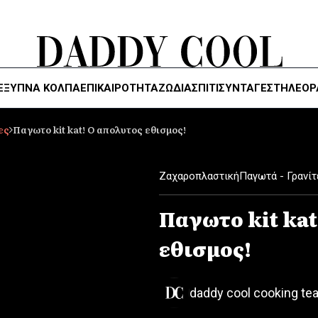
ΈΞΥΠΝΑ ΚΌΛΠΑ
ΕΠΙΚΑΙΡΟΤΗΤΑ
ΖΏΔΙΑ
ΣΠΙΤΙ
ΣΥΝΤΑΓΕΣ
ΤΗΛΕΌΡ
ες
Παγωτο kit kat! Ο απολυτος εθισμος!
Ζαχαροπλαστική
Παγωτά - Γρανίτ
Παγωτο kit kat
εθισμος!
daddy cool cooking te