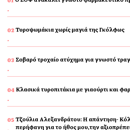
Τυροψωμάκια χωρίς μαγιά της Γκόλφως
Σοβαρό τροχαίο ατύχημα για γνωστό τρα
Κλασικά τυροπιτάκια με γιαούρτι και φα
Τζούλια Αλεξανδράτου: Η απάντηση- Κόλ
περήφανη για το ήθος μου,την αξιοπρέπει