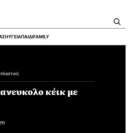
ΑΣΗ
ΥΓΕΊΑ
ΠΑΙΔΙ
FAMILY
πλαστική
ανευκολο κέικ με
am