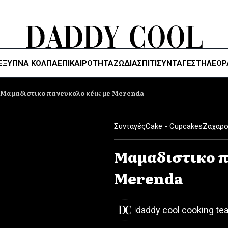
ΈΞΥΠΝΑ ΚΌΛΠΑ
ΕΠΙΚΑΙΡΟΤΗΤΑ
ΖΏΔΙΑ
ΣΠΙΤΙ
ΣΥΝΤΑΓΕΣ
ΤΗΛΕΌΡ
Μαμαδιστικο πανευκολο κέικ με Merenda
Συνταγές
Cake - Cupcakes
Ζαχαρο
Μαμαδιστικο π
Merenda
daddy cool cooking te