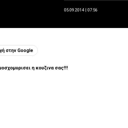
05.09.2014 | 07:56
γή στην Google
οσχομυρισει η κουζινα σας!!!