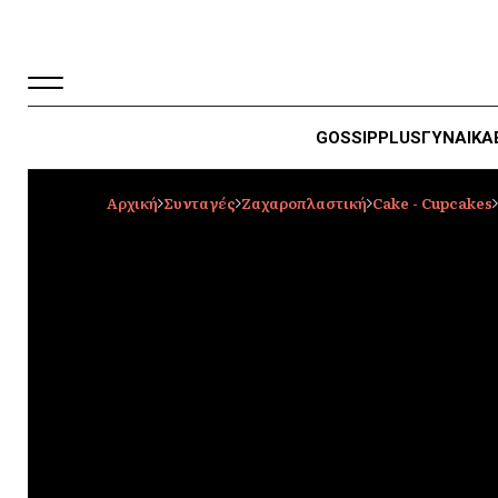
GOSSIP
PLUS
ΓΥΝΑΙΚΑ
Αρχική
Συνταγές
Ζαχαροπλαστική
Cake - Cupcakes