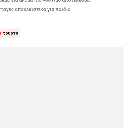
κρέμα για ακόμα πιο νόστιμο αποτέλεσμα.
νταγες αποκλειστικα για παιδια
τουρτα