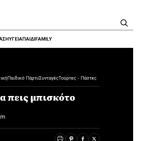
ΑΣΗ
ΥΓΕΊΑ
ΠΑΙΔΙ
FAMILY
ική
Παιδικό Πάρτυ
Συνταγές
Τούρτες - Πάστες
α πεις μπισκότο
am