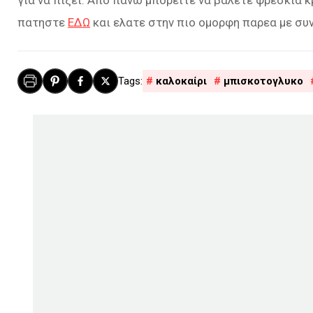
για να πίξει. Από πάνω μπορείτε να βάλετε φρέσκια 
πατηστε
ΕΔΩ
και ελατε στην πιο ομορφη παρεα με συ
καλοκαίρι
μπισκοτογλυκο