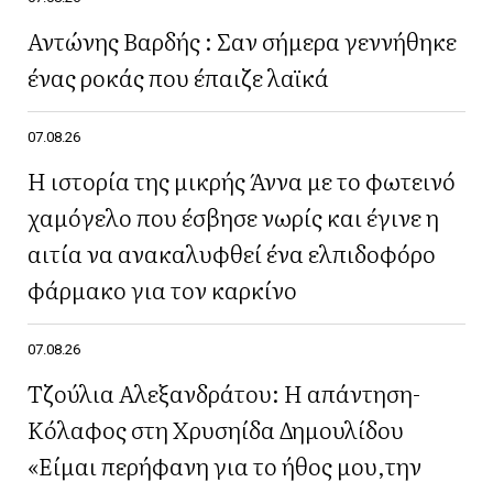
Αντώνης Βαρδής : Σαν σήμερα γεννήθηκε
ένας ροκάς που έπαιζε λαϊκά
07.08.26
Η ιστορία της μικρής Άννα με το φωτεινό
χαμόγελο που έσβησε νωρίς και έγινε η
αιτία να ανακαλυφθεί ένα ελπιδοφόρο
φάρμακο για τον καρκίνο
07.08.26
Τζούλια Αλεξανδράτου: Η απάντηση-
Κόλαφος στη Χρυσηίδα Δημουλίδου
«Είμαι περήφανη για το ήθος μου,την