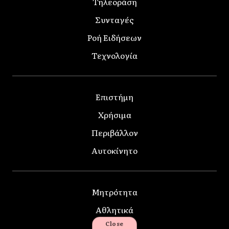
Τηλεοράση
Συνταγές
Ροή Ειδήσεων
Τεχνολογία
Επιστήμη
Χρήσιμα
Περιβάλλον
Αυτοκίνητο
Μητρότητα
Αθλητικά
Close
Κατοικίδια