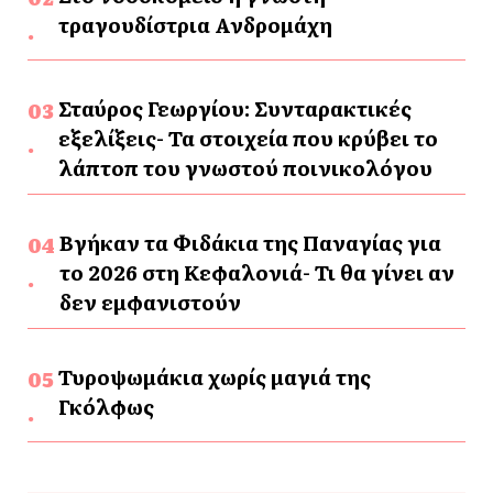
τραγουδίστρια Ανδρομάχη
Σταύρος Γεωργίου: Συνταρακτικές
εξελίξεις- Τα στοιχεία που κρύβει το
λάπτοπ του γνωστού ποινικολόγου
Βγήκαν τα Φιδάκια της Παναγίας για
το 2026 στη Κεφαλονιά- Τι θα γίνει αν
δεν εμφανιστούν
Τυροψωμάκια χωρίς μαγιά της
Γκόλφως