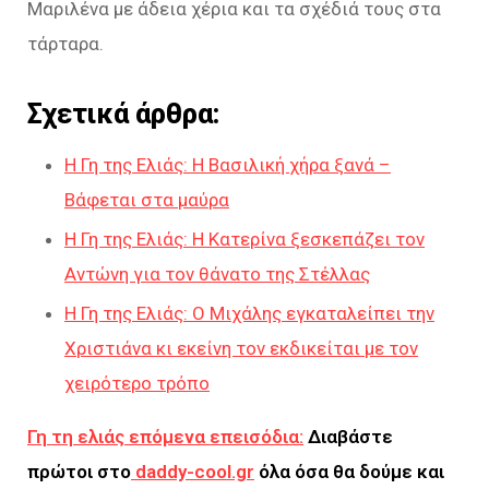
Μαριλένα με άδεια χέρια και τα σχέδιά τους στα
τάρταρα.
Σχετικά άρθρα:
Η Γη της Ελιάς: Η Βασιλική χήρα ξανά –
Βάφεται στα μαύρα
Η Γη της Ελιάς: Η Κατερίνα ξεσκεπάζει τον
Αντώνη για τον θάνατο της Στέλλας
Η Γη της Ελιάς: Ο Μιχάλης εγκαταλείπει την
Χριστιάνα κι εκείνη τον εκδικείται με τον
χειρότερο τρόπο
Γη τη ελιάς επόμενα επεισόδια:
Διαβάστε
πρώτοι στο
daddy-cool.gr
όλα όσα θα δούμε και