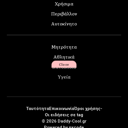
Χρήσιμα
Περιβάλλον
Αυτοκίνητο
Μητρότητα
Αθλητικά
Close
Κατοικίδια
Υγεία
Ταυτότητα
Επικοινωνία
Όροι χρήσης-
Οι ειδήσεις σε tag
© 2026 Daddy-Cool.gr
Powered by
nxcode