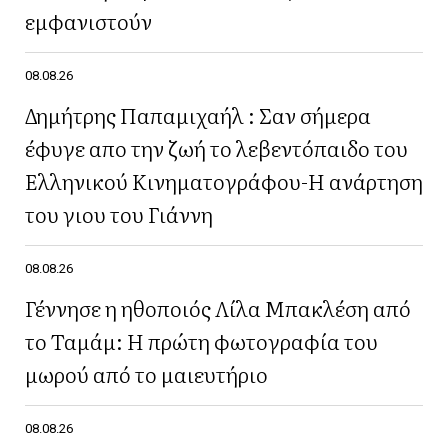
εμφανιστούν
08.08.26
Δημήτρης Παπαμιχαήλ : Σαν σήμερα
έφυγε απο την ζωή το λεβεντόπαιδο του
Ελληνικού Κινηματογράφου-Η ανάρτηση
του γιου του Γιάννη
08.08.26
Γέννησε η ηθοποιός Λίλα Μπακλέση από
το Ταμάμ: Η πρώτη φωτογραφία του
μωρού από το μαιευτήριο
08.08.26