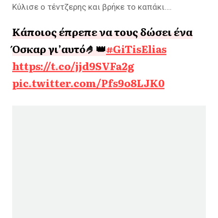
Κύλισε ο τέντζερης και βρήκε το καπάκι….
Κάποιος έπρεπε να τους δώσει ένα
Όσκαρ γι’αυτό🤌👑
#GiTisElias
https://t.co/jjd9SVFa2g
pic.twitter.com/Pfs9o8LJK0