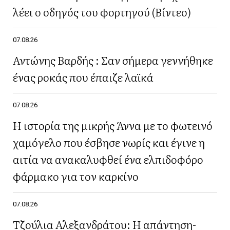
λέει ο οδηγός του φορτηγού (Βίντεο)
07.08.26
Αντώνης Βαρδής : Σαν σήμερα γεννήθηκε
ένας ροκάς που έπαιζε λαϊκά
07.08.26
Η ιστορία της μικρής Άννα με το φωτεινό
χαμόγελο που έσβησε νωρίς και έγινε η
αιτία να ανακαλυφθεί ένα ελπιδοφόρο
φάρμακο για τον καρκίνο
07.08.26
Τζούλια Αλεξανδράτου: Η απάντηση-