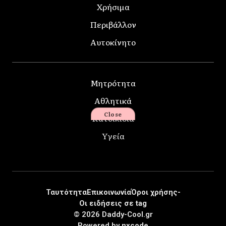
Χρήσιμα
Περιβάλλον
Αυτοκίνητο
Μητρότητα
Αθλητικά
Close
Κατοικίδια
Υγεία
Ταυτότητα
Επικοινωνία
Όροι χρήσης-
Οι ειδήσεις σε tag
© 2026 Daddy-Cool.gr
Powered by
nxcode