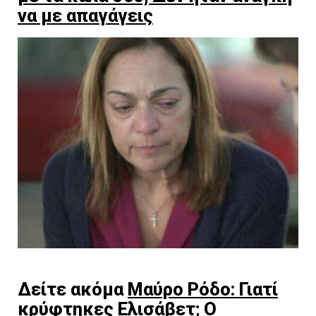
να με απαγάγεις
Δείτε ακόμα
Μαύρο Ρόδο: Γιατί
κρύφτηκες Ελισάβετ; Ο