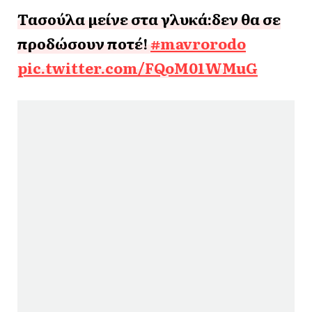
Τασούλα μείνε στα γλυκά:δεν θα σε
προδώσουν ποτέ!
#mavrorodo
pic.twitter.com/FQoM01WMuG