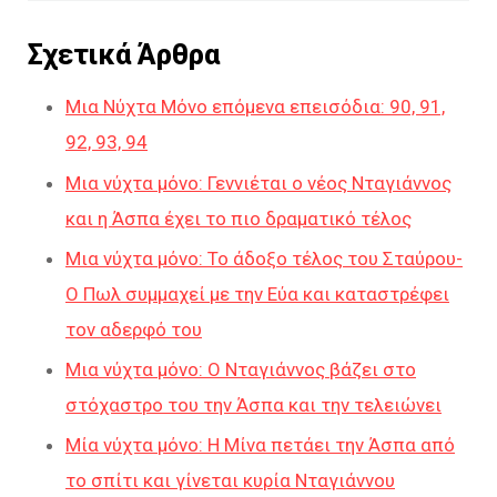
Σχετικά Άρθρα
Μια Νύχτα Μόνο επόμενα επεισόδια: 90, 91,
92, 93, 94
Μια νύχτα μόνο: Γεννιέται ο νέος Νταγιάννος
και η Άσπα έχει το πιο δραματικό τέλος
Μια νύχτα μόνο: Το άδοξο τέλος του Σταύρου-
Ο Πωλ συμμαχεί με την Εύα και καταστρέφει
τον αδερφό του
Μια νύχτα μόνο: Ο Νταγιάννος βάζει στο
στόχαστρο του την Άσπα και την τελειώνει
Μία νύχτα μόνο: Η Μίνα πετάει την Άσπα από
το σπίτι και γίνεται κυρία Νταγιάννου