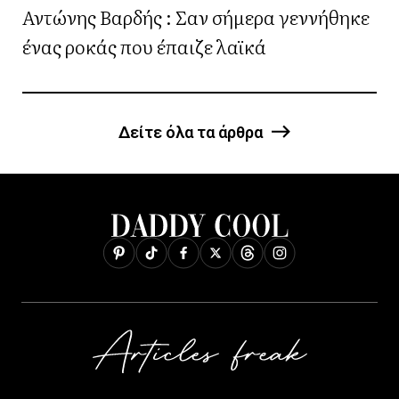
Αντώνης Βαρδής : Σαν σήμερα γεννήθηκε
ένας ροκάς που έπαιζε λαϊκά
Δείτε όλα τα άρθρα