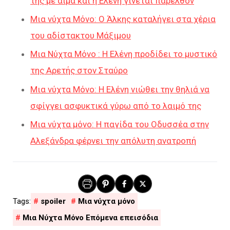
της με αίμα και η Ελένη γίνεται παρελθόν
Μια νύχτα Μόνο: O Άλκης καταλήγει στα χέρια
του αδίστακτου Μάξιμου
Μια Νύχτα Μόνο : Η Ελένη προδίδει το μυστικό
της Αρετής στον Σταύρο
Μια νύχτα Μόνο: Η Ελένη νιώθει την θηλιά να
σφίγγει ασφυκτικά γύρω από το λαιμό της
Μια νύχτα μόνο: Η παγίδα του Οδυσσέα στην
Αλεξάνδρα φέρνει την απόλυτη ανατροπή
spoiler
Μια νύχτα μόνο
Μια Νύχτα Μόνο Επόμενα επεισόδια