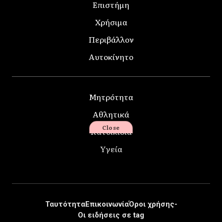
Επιστήμη
Χρήσιμα
Περιβάλλον
Αυτοκίνητο
Μητρότητα
Αθλητικά
Close
Κατοικίδια
Υγεία
Ταυτότητα
Επικοινωνία
Όροι χρήσης-
Οι ειδήσεις σε tag