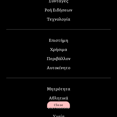
Συνταγές
Ροή Ειδήσεων
Τεχνολογία
Επιστήμη
Χρήσιμα
Περιβάλλον
Αυτοκίνητο
Μητρότητα
Αθλητικά
Close
Κατοικίδια
Υγεία