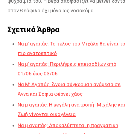
ψυχραιμία του. Η Βέρα αποφασίζει να μείνει κοντά
στον Θεόφιλο όχι μόνο ως νοσοκόμα…
Σχετικά Άρθρα
Να μ’ αγαπάς: Το τέλος του Μιχάλη θα είναι το
πιο ανατρεπτικό
Να μ’ αγαπάς: Περιλήψεις επεισοδίων από
01/06 έως 03/06
Να Μ’ Αγαπάς: Άγρια σύγκρουση ανάμεσα σε
Άννα και Σοφία φέρνει χάος
Να μ αγαπάς: Η μεγάλη ανατροπή- Μιχάλης και
Ζωή γίνονται οικογένεια
Να μ αγαπάς: Αποκαλύπτεται η πραγματική