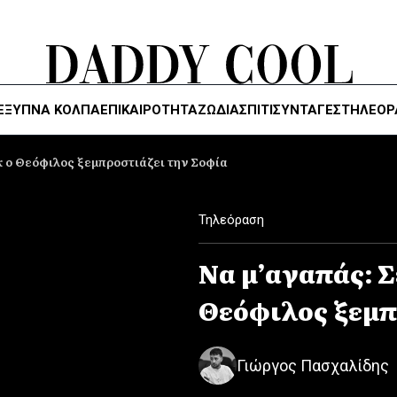
ΈΞΥΠΝΑ ΚΌΛΠΑ
ΕΠΙΚΑΙΡΟΤΗΤΑ
ΖΏΔΙΑ
ΣΠΙΤΙ
ΣΥΝΤΑΓΕΣ
ΤΗΛΕΌΡ
 ο Θεόφιλος ξεμπροστιάζει την Σοφία
Τηλεόραση
Να μ’αγαπάς: 
Θεόφιλος ξεμπ
Γιώργος Πασχαλίδης