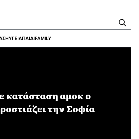
ΑΣΗ
ΥΓΕΊΑ
ΠΑΙΔΙ
FAMILY
Σε κατάσταση αμοκ ο
ροστιάζει την Σοφία