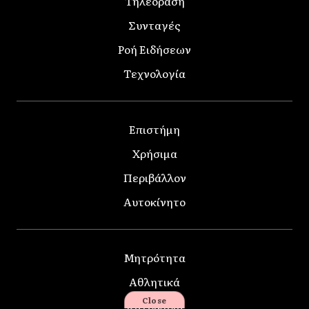
Τηλεοράση
Συνταγές
Ροή Ειδήσεων
Τεχνολογία
Επιστήμη
Χρήσιμα
Περιβάλλον
Αυτοκίνητο
Μητρότητα
Αθλητικά
Close
Κατοικίδια