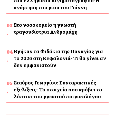
του Ελληνικού Κινηματογράφου-Η
ανάρτηση του γιου του Γιάννη
Στο νοσοκομείο η γνωστή
τραγουδίστρια Ανδρομάχη
Βγήκαν τα Φιδάκια της Παναγίας για
το 2026 στη Κεφαλονιά- Τι θα γίνει αν
δεν εμφανιστούν
Σταύρος Γεωργίου: Συνταρακτικές
εξελίξεις- Τα στοιχεία που κρύβει το
λάπτοπ του γνωστού ποινικολόγου