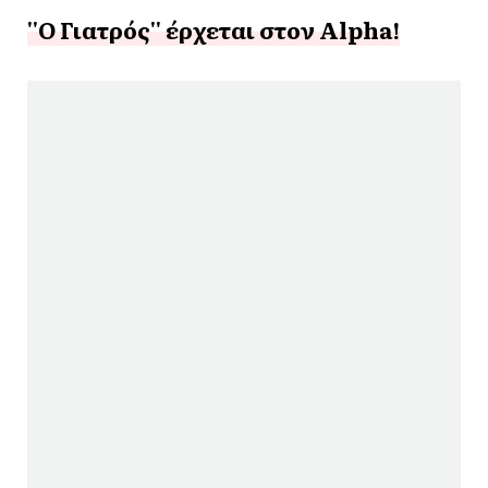
''Ο Γιατρός'' έρχεται στον Αlpha!