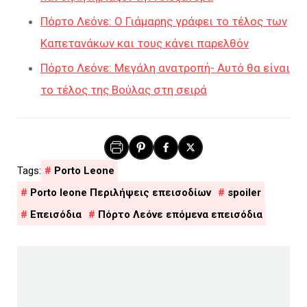
Πόρτο Λεόνε: Ο Γιάμαρης γράφει το τέλος των
Καπετανάκων και τους κάνει παρελθόν
Πόρτο Λεόνε: Μεγάλη ανατροπή- Αυτό θα είναι
το τέλος της Βούλας στη σειρά
Porto Leone
Porto leone Περιλήψεις επεισοδίων
spoiler
Επεισόδια
Πόρτο Λεόνε επόμενα επεισόδια