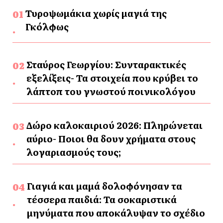
Τυροψωμάκια χωρίς μαγιά της
Γκόλφως
Σταύρος Γεωργίου: Συνταρακτικές
εξελίξεις- Τα στοιχεία που κρύβει το
λάπτοπ του γνωστού ποινικολόγου
Δώρο καλοκαιριού 2026: Πληρώνεται
αύριο- Ποιοι θα δουν χρήματα στους
λογαριασμούς τους;
Γιαγιά και μαμά δολοφόνησαν τα
τέσσερα παιδιά: Τα σοκαριστικά
μηνύματα που αποκάλυψαν το σχέδιο