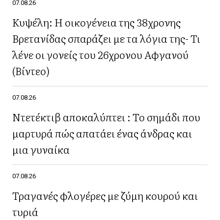
07.08.26
Κυψέλη: Η οικογένεια της 38χρονης
Βρετανίδας σπαράζει με τα λόγια της- Τι
λένε οι γονείς του 26χρονου Αφγανού
(Βίντεο)
07.08.26
Ντετέκτιβ αποκαλύπτει : Το σημάδι που
μαρτυρά πώς απατάει ένας άνδρας και
μια γυναίκα
07.08.26
Τραγανές φλογέρες με ζύμη κουρού και
τυριά