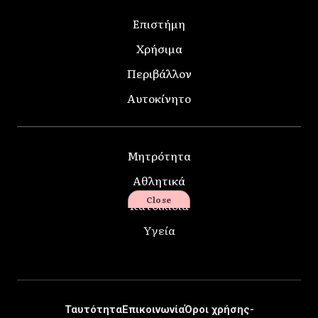
Επιστήμη
Χρήσιμα
Περιβάλλον
Αυτοκίνητο
Μητρότητα
Αθλητικά
Close
Κατοικίδια
Υγεία
Ταυτότητα
Επικοινωνία
Όροι χρήσης-