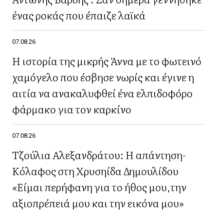
ένας ροκάς που έπαιζε λαϊκά
07.08.26
Η ιστορία της μικρής Άννα με το φωτεινό
χαμόγελο που έσβησε νωρίς και έγινε η
αιτία να ανακαλυφθεί ένα ελπιδοφόρο
φάρμακο για τον καρκίνο
07.08.26
Τζούλια Αλεξανδράτου: Η απάντηση-
Κόλαφος στη Χρυσηίδα Δημουλίδου
«Είμαι περήφανη για το ήθος μου,την
αξιοπρέπειά μου και την εικόνα μου»