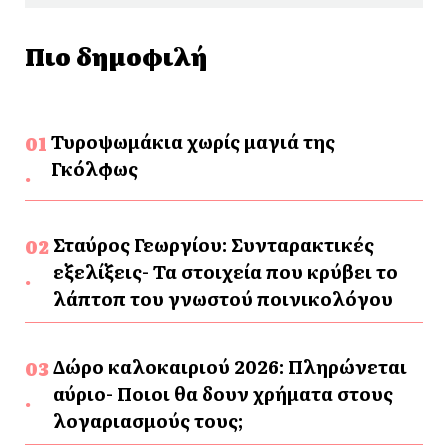
Πιο δημοφιλή
Τυροψωμάκια χωρίς μαγιά της
Γκόλφως
Σταύρος Γεωργίου: Συνταρακτικές
εξελίξεις- Τα στοιχεία που κρύβει το
λάπτοπ του γνωστού ποινικολόγου
Δώρο καλοκαιριού 2026: Πληρώνεται
αύριο- Ποιοι θα δουν χρήματα στους
λογαριασμούς τους;