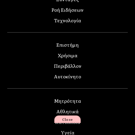
Ροή Ειδήσεων
Τεχνολογία
Επιστήμη
Χρήσιμα
Περιβάλλον
Αυτοκίνητο
Μητρότητα
Αθλητικά
Close
Κατοικίδια
Υγεία