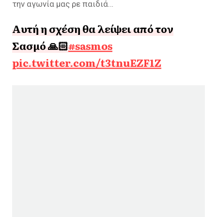
την αγωνία μας ρε παιδιά…
Αυτή η σχέση θα λείψει από τον
Σασμό 🙏🏻
#sasmos
pic.twitter.com/t3tnuEZF1Z