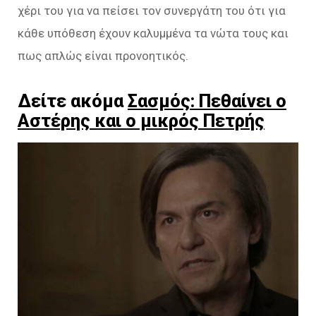
χέρι του για να πείσει τον συνεργάτη του ότι για
κάθε υπόθεση έχουν καλυμμένα τα νώτα τους και
πως απλώς είναι προνοητικός.
Δείτε ακόμα
Σασμός: Πεθαίνει ο
Αστέρης και ο μικρός Πετρής