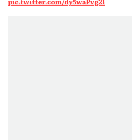
pic.twitter.com/dy5waPvg21