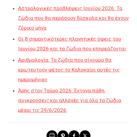
Αστρολογικές προβλέψεις Ιουνίου 2026: Τα
ζώδια που θα περάσουν δύσκολα και θα έχουν
ζόρικο μήνα
Οι 8 σημαντικότερες πλανητικές όψεις του
Ιουνίου 2026 και τα ζώδια που επηρεάζονται
Αριθμολογία: Τα ζώδια που σίγουρα θα
ερωτευτούν φέτος το Καλοκαίρι αυτές τις
ημερομήνιες
Άρης στον Ταύρο 2026: Έντονα πάθη,
συγκρούσεις και αλλαγές για όλα τα ζώδια
μέχρι τις 29/6/2026