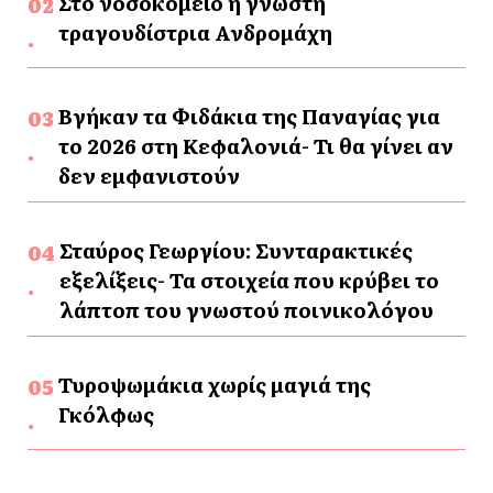
Στο νοσοκομείο η γνωστή
τραγουδίστρια Ανδρομάχη
Βγήκαν τα Φιδάκια της Παναγίας για
το 2026 στη Κεφαλονιά- Τι θα γίνει αν
δεν εμφανιστούν
Σταύρος Γεωργίου: Συνταρακτικές
εξελίξεις- Τα στοιχεία που κρύβει το
λάπτοπ του γνωστού ποινικολόγου
Τυροψωμάκια χωρίς μαγιά της
Γκόλφως