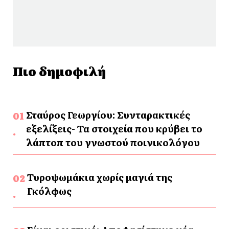
Πιο δημοφιλή
Σταύρος Γεωργίου: Συνταρακτικές
εξελίξεις- Τα στοιχεία που κρύβει το
λάπτοπ του γνωστού ποινικολόγου
Τυροψωμάκια χωρίς μαγιά της
Γκόλφως