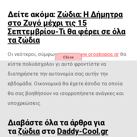
Δείτε ακόμα:
Ζώδια: Η Δήμητρα
στο Ζυγό μέχρι τις 15
Σεπτεμβρίου-Τι θα φέρει σε όλα
τα ζώδια
Οι νεότεροι, σύμφωνα με το
www.oroskopos.gr
θα
Close
είστε πολυάσχολοι γι αυτό φροντίστε να
διατηρήσετε την αυτονομία σας αυτήν την
εβδομάδα. Οικονομικά θα έχετε έσοδα τα οποία
θα σας βοηθήσουν να ισορροπήσετε ανάγκες και
υποχρεώσεις.
Διαβάστε όλα τα άρθρα για
τα
ζώδια
στο
Daddy-Cool.gr