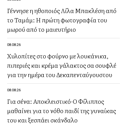
Γέννησε η ηθοποιός Λίλα Μπακλέση από
το Ταμάμ: Η πρώτη φωτογραφία του
μωρού από το μαιευτήριο
08.08.26
Χυλοπίτες στο φούρνο με λουκάνικα,
πιπεριές και κρέμα γάλακτος σα σουφλέ
για την ημέρα του Δεκαπενταύγουστου
08.08.26
Για σένα: Αποκλειστικό-Ο Φίλιππος
μαθαίνει για το νόθο παιδί της γυναίκας
του και ξεσπάει σκάνδαλο