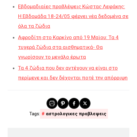
Εβδομαδιαίες προβλέψεις Κώστας Λεφάκης:
Η Εβδομάδα 18-24/05 φέρνει νέα δεδομένα σε
όλα τα ζώδια
Αφροδίτη στο Καρκίνο από 19 Μαϊου: Τα 4
τυχερά ζώδια στα αισθηματικά- Θα
γνωρίσουν το μεγάλο έρωτα
Τα 4 ζώδια που δεν αντέχουν να είναι στο
περίμενε και δεν δέχονται ποτέ την απόρριψη
αστρολογικες προβλεψεις