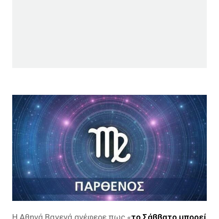
Η Αθηνά Βαγενά ανέφερε πως «
το Σάββατο μπορεί