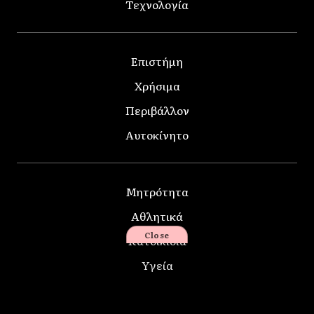
Τεχνολογία
Επιστήμη
Χρήσιμα
Περιβάλλον
Αυτοκίνητο
Μητρότητα
Αθλητικά
Close
Κατοικίδια
Υγεία