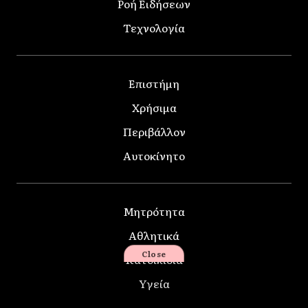
Ροή Ειδήσεων
Τεχνολογία
Επιστήμη
Χρήσιμα
Περιβάλλον
Αυτοκίνητο
Μητρότητα
Αθλητικά
Close
Κατοικίδια
Υγεία