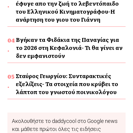
έφυγε απο την ζωή το λεβεντόπαιδο
του Ελληνικού Κινηματογράφου-Η
ανάρτηση του γιου του Γιάννη
Βγήκαν τα Φιδάκια της Παναγίας για
το 2026 στη Κεφαλονιά- Τι θα γίνει αν
δεν εμφανιστούν
Σταύρος Γεωργίου: Συνταρακτικές
εξελίξεις- Τα στοιχεία που κρύβει το
λάπτοπ του γνωστού ποινικολόγου
Ακολουθήστε το daddycool στο Google news
και μάθετε πρώτοι όλες τις ειδήσεις