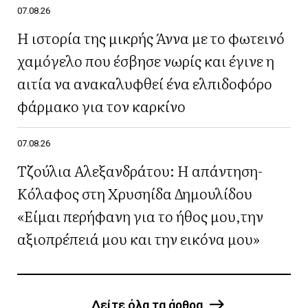
07.08.26
Η ιστορία της μικρής Άννα με το φωτεινό
χαμόγελο που έσβησε νωρίς και έγινε η
αιτία να ανακαλυφθεί ένα ελπιδοφόρο
φάρμακο για τον καρκίνο
07.08.26
Τζούλια Αλεξανδράτου: Η απάντηση-
Κόλαφος στη Χρυσηίδα Δημουλίδου
«Είμαι περήφανη για το ήθος μου,την
αξιοπρέπειά μου και την εικόνα μου»
Δείτε όλα τα άρθρα