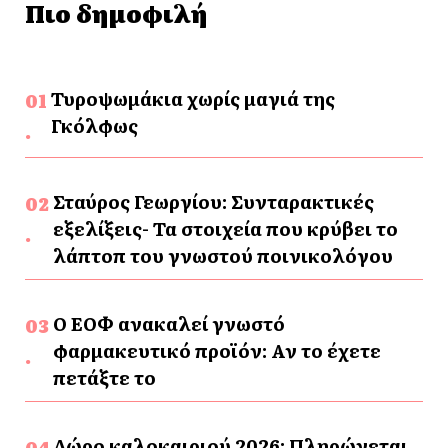
Πιο δημοφιλή
Τυροψωμάκια χωρίς μαγιά της
Γκόλφως
Σταύρος Γεωργίου: Συνταρακτικές
εξελίξεις- Τα στοιχεία που κρύβει το
λάπτοπ του γνωστού ποινικολόγου
Ο ΕΟΦ ανακαλεί γνωστό
φαρμακευτικό προϊόν: Αν το έχετε
πετάξτε το
Δώρο καλοκαιριού 2026: Πληρώνεται