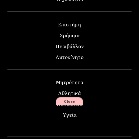
Επιστήμη
Χρήσιμα
Περιβάλλον
Αυτοκίνητο
Μητρότητα
Αθλητικά
Close
Κατοικίδια
Υγεία