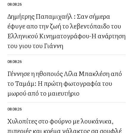
08.08.26
Δημήτρης Παπαμιχαήλ : Σαν σήμερα
έφυγε απο την ζωή το λεβεντόπαιδο του
Ελληνικού Κινηματογράφου-Η ανάρτηση
του γιου του Γιάννη
08.08.26
Γέννησε η ηθοποιός Λίλα Μπακλέση από
το Ταμάμ: Η πρώτη φωτογραφία του
μωρού από το μαιευτήριο
08.08.26
Χυλοπίτες στο φούρνο με λουκάνικα,
πιπεριές και κρέμα γάλακτος σα σουφλέ