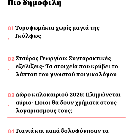
Πιο δημοφιλή
Τυροψωμάκια χωρίς μαγιά της
Γκόλφως
Σταύρος Γεωργίου: Συνταρακτικές
εξελίξεις- Τα στοιχεία που κρύβει το
λάπτοπ του γνωστού ποινικολόγου
Δώρο καλοκαιριού 2026: Πληρώνεται
αύριο- Ποιοι θα δουν χρήματα στους
λογαριασμούς τους;
Γιαγιά και μαμά δολοφόνησαν τα