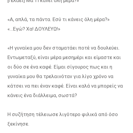
[Γελάει] Μα ΤΙ κάνει όλη μέρα?»
«Α, απλά, τα πάντα. Εσύ τι κάνεις όλη μέρα?»
«…Εγώ? Χα! ΔΟΥΛΕΥΩ!»
«Η γυναίκα μου δεν σταματάει ποτέ να δουλεύει.
Εντωμεταξύ, είναι μέρα μεσημέρι και είμαστε και
οι δύο σε ένα καφέ. Είμαι σίγουρος πως και η
γυναίκα μου θα τρελαινόταν για λίγο χρόνο να
κάτσει να πει έναν καφέ. Είναι καλά να μπορείς να
κάνεις ένα διάλλειμα, σωστά?
Η συζήτηση τέλειωσε λιγότερο φιλικά από όσο
ξεκίνησε.