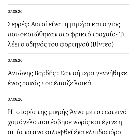
07.08.26
Σερρές: Αυτοί είναι η μητέρα και ο γιος
που σκοτώθηκαν στο φρικτό τροχαίο- Τι
λέει ο οδηγός του φορτηγού (Βίντεο)
07.08.26
Αντώνης Βαρδής : Σαν σήμερα γεννήθηκε
ένας ροκάς που έπαιζε λαϊκά
07.08.26
Η ιστορία της μικρής Άννα με το φωτεινό
χαμόγελο που έσβησε νωρίς και έγινε η
αιτία να ανακαλυφθεί ένα ελπιδοφόρο