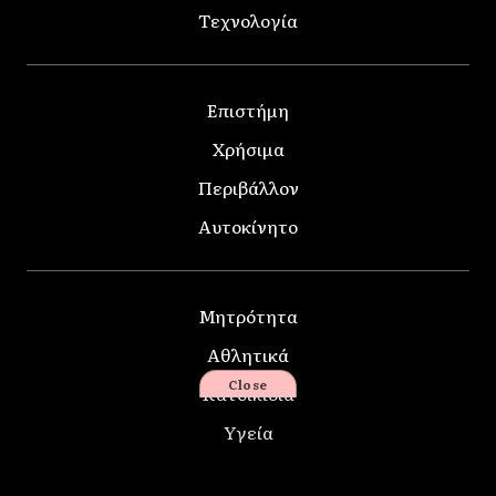
Τεχνολογία
Επιστήμη
Χρήσιμα
Περιβάλλον
Αυτοκίνητο
Μητρότητα
Αθλητικά
Close
Κατοικίδια
Υγεία