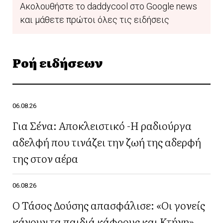
Ακολουθήστε το daddycool στο Google news
και μάθετε πρώτοι όλες τις ειδήσεις
Ροή ειδήσεων
06.08.26
Για Σένα: Αποκλειστικό -Η ραδιούργα
αδελφή που τινάζει την ζωή της αδερφή
της στον αέρα
06.08.26
Ο Τάσος Δούσης απασφάλισε: «Οι γονείς
κάνουν τα παιδιά κάφρους και Κτήνη»