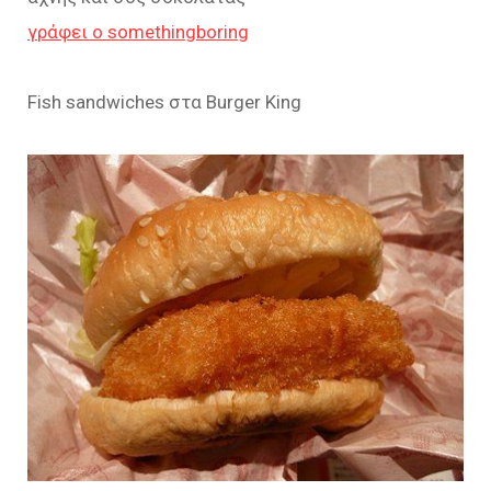
γράφει ο somethingboring
Fish sandwiches στα Burger King