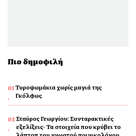
Πιο δημοφιλή
Τυροψωμάκια χωρίς μαγιά της
Γκόλφως
Σταύρος Γεωργίου: Συνταρακτικές
εξελίξεις- Τα στοιχεία που κρύβει το
λάπτοπ του γνωστού ποινικολόγου