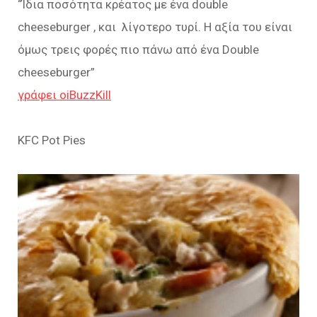
“Ίδια ποσότητα κρέατος με ένα double
cheeseburger , και λίγοτερο τυρί. Η αξία του είναι
όμως τρεις φορές πιο πάνω από ένα Double
cheeseburger”
γράφει οiBuzzKill
KFC Pot Pies