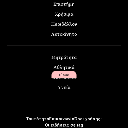
Επιστήμη
Χρήσιμα
Περιβάλλον
Αυτοκίνητο
Μητρότητα
Αθλητικά
Close
Κατοικίδια
Υγεία
Ταυτότητα
Επικοινωνία
Όροι χρήσης-
Οι ειδήσεις σε tag