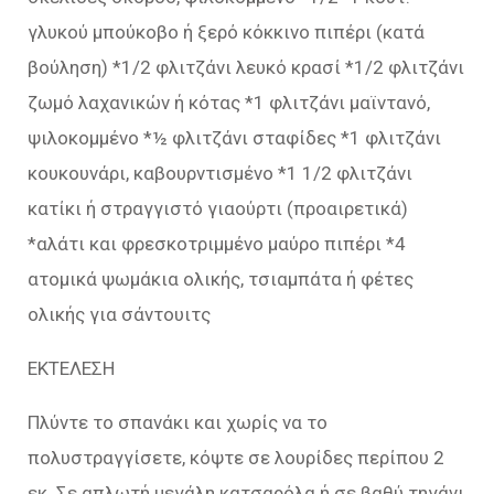
γλυκού μπούκοβο ή ξερό κόκκινο πιπέρι (κατά
βούληση) *1/2 φλιτζάνι λευκό κρασί *1/2 φλιτζάνι
ζωμό λαχανικών ή κότας *1 φλιτζάνι μαϊντανό,
ψιλοκομμένο *½ φλιτζάνι σταφίδες *1 φλιτζάνι
κουκουνάρι, καβουρντισμένο *1 1/2 φλιτζάνι
κατίκι ή στραγγιστό γιαούρτι (προαιρετικά)
*αλάτι και φρεσκοτριμμένο μαύρο πιπέρι *4
ατομικά ψωμάκια ολικής, τσιαμπάτα ή φέτες
ολικής για σάντουιτς
ΕΚΤΕΛΕΣΗ
Πλύντε το σπανάκι και χωρίς να το
πολυστραγγίσετε, κόψτε σε λουρίδες περίπου 2
εκ. Σε απλωτή μεγάλη κατσαρόλα ή σε βαθύ τηγάνι