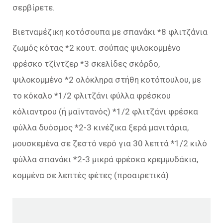
σερβίρετε.
Βιετναμέζικη κοτόσουπα με σπανάκι *8 φλιτζάνια
ζωμός κότας *2 κουτ. σούπας ψιλοκομμένο
φρέσκο τζίντζερ *3 σκελίδες σκόρδο,
ψιλοκομμένο *2 ολόκληρα στήθη κοτόπουλου, με
το κόκαλο *1/2 φλιτζάνι φύλλα φρέσκου
κόλιαντρου (ή μαϊντανός) *1/2 φλιτζάνι φρέσκα
φύλλα δυόσμος *2-3 κινέζικα ξερά μανιτάρια,
μουσκεμένα σε ζεστό νερό για 30 λεπτά *1/2 κιλό
φύλλα σπανάκι *2-3 μικρά φρέσκα κρεμμυδάκια,
κομμένα σε λεπτές φέτες (προαιρετικά)