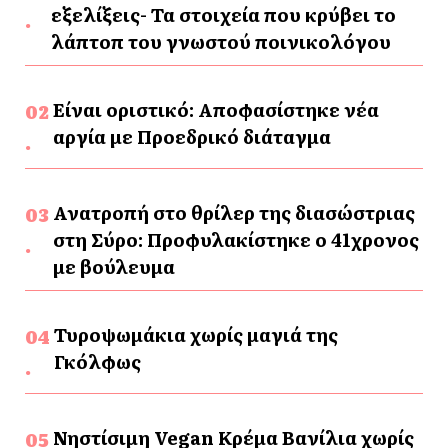
εξελίξεις- Τα στοιχεία που κρύβει το
λάπτοπ του γνωστού ποινικολόγου
Είναι οριστικό: Αποφασίστηκε νέα
αργία με Προεδρικό διάταγμα
Ανατροπή στο θρίλερ της διασώστριας
στη Σύρο: Προφυλακίστηκε ο 41χρονος
με βούλευμα
Τυροψωμάκια χωρίς μαγιά της
Γκόλφως
Νηστίσιμη Vegan Κρέμα Βανίλια χωρίς