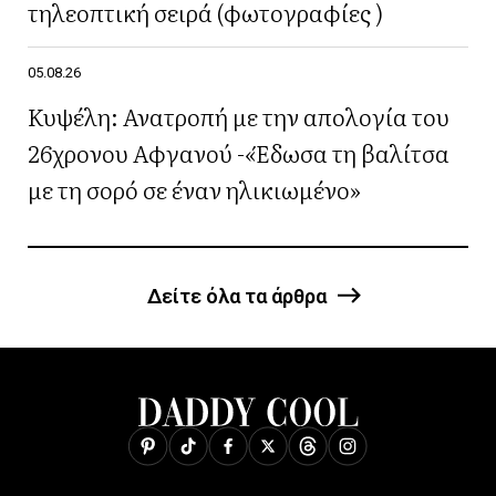
τηλεοπτική σειρά (φωτογραφίες )
05.08.26
Κυψέλη: Ανατροπή με την απολογία του
26χρονου Αφγανού -«Έδωσα τη βαλίτσα
με τη σορό σε έναν ηλικιωμένο»
Δείτε όλα τα άρθρα