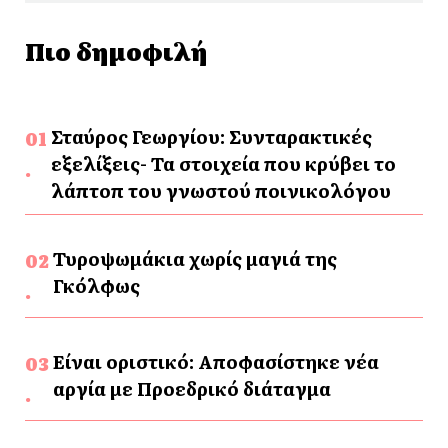
Πιο δημοφιλή
Σταύρος Γεωργίου: Συνταρακτικές
εξελίξεις- Τα στοιχεία που κρύβει το
λάπτοπ του γνωστού ποινικολόγου
Τυροψωμάκια χωρίς μαγιά της
Γκόλφως
Είναι οριστικό: Αποφασίστηκε νέα
αργία με Προεδρικό διάταγμα