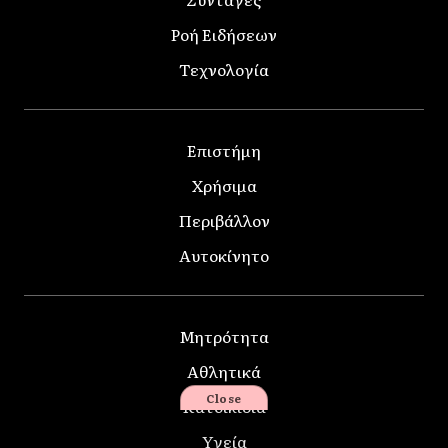
Ροή Ειδήσεων
Τεχνολογία
Επιστήμη
Χρήσιμα
Περιβάλλον
Αυτοκίνητο
Μητρότητα
Αθλητικά
Close
Κατοικίδια
Υγεία