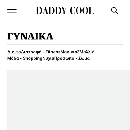
ΓΥΝΑΙΚΑ
Δίαιτα
Διατροφή - Fitness
Μακιγιάζ
Μαλλιά
Μόδα - Shopping
Νύχια
Πρόσωπο - Σώμα