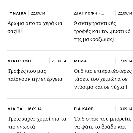
ΓΥΝΑΙΚΑ
22.09.14
ΔΙΑΤΡΟΦΗ -
22.09.14
FITNESS
Άρωμα απο τα χεράκια
9 αντιγηραντικές
σας!!!!
τροφές και το…μυστικό
της μακροζωίας!
ΔΙΑΤΡΟΦΗ -
21.09.14
ΜΟΔΑ -
17.09.14
FITNESS
SHOPPING
Τροφές που μας
Οι 5 πιο επικρατέστερες
παίρνουν την ενέργεια
τάσεις του χειμώνα σε
ντύσιμο και σε νύχια!!
ΔΙΑΙΤΑ
16.09.14
ΓΙΑ ΚΑΘΕ
13.09.14
ΠΕΡΙΣΤΑΣΗ
Τρεις super χυμοί για τα
Τα 5 σνακ που μπορείτε
πιο γνωστά
να φάτε το βράδυ και