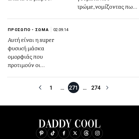
τρώμε,νομίζοντας πως
είναι διαίτης!
ΠΡΟΣΩΠΟ - ΣΩΜΑ
02.09.14
Αυτή είναι η super
φυσική μάσκα
ομορφιάς που
προτιμούν οι
celebrities!
1
…
271
…
274