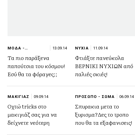
ΜΟΔΑ -
13.09.14
ΝΥΧΙΑ
11.09.14
SHOPPING
Τα πιο παράξενα
Φτιάξτε πανεύκολα
παπούτσια του κόσμου!
ΒΕΡΝΙΚΙ ΝΥΧΙΩΝ από
Εσύ θα τα φόραγες;;
παλιές σκιές!
ΜΑΚΙΓΙΑΖ
09.09.14
ΠΡΟΣΩΠΟ - ΣΩΜΑ
06.09.14
Οχτώ tricks στο
Σπυρακια μετα το
μακιγιάζ σας για να
ξυρισμα?Δες το τροπο
δείχνετε νεότερη
που θα τα εξαφανισεις!