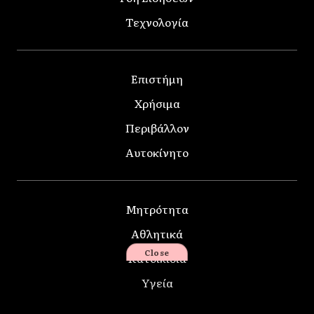
Τεχνολογία
Επιστήμη
Χρήσιμα
Περιβάλλον
Αυτοκίνητο
Μητρότητα
Αθλητικά
Close
Κατοικίδια
Υγεία