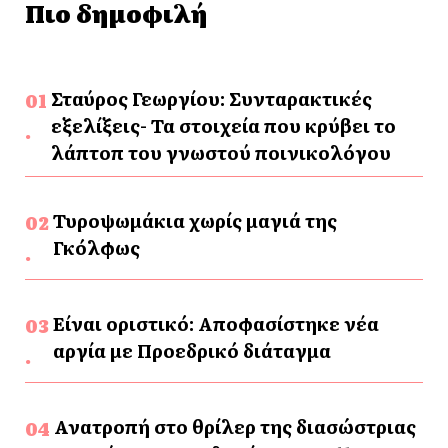
Πιο δημοφιλή
Σταύρος Γεωργίου: Συνταρακτικές
εξελίξεις- Τα στοιχεία που κρύβει το
λάπτοπ του γνωστού ποινικολόγου
Τυροψωμάκια χωρίς μαγιά της
Γκόλφως
Είναι οριστικό: Αποφασίστηκε νέα
αργία με Προεδρικό διάταγμα
Ανατροπή στο θρίλερ της διασώστριας