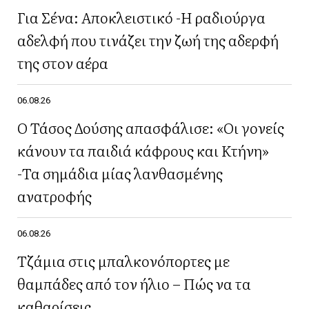
Για Σένα: Αποκλειστικό -Η ραδιούργα
αδελφή που τινάζει την ζωή της αδερφή
της στον αέρα
06.08.26
Ο Τάσος Δούσης απασφάλισε: «Οι γονείς
κάνουν τα παιδιά κάφρους και Κτήνη»
-Τα σημάδια μίας λανθασμένης
ανατροφής
06.08.26
Τζάμια στις μπαλκονόπορτες με
θαμπάδες από τον ήλιο – Πώς να τα
καθαρίσεις