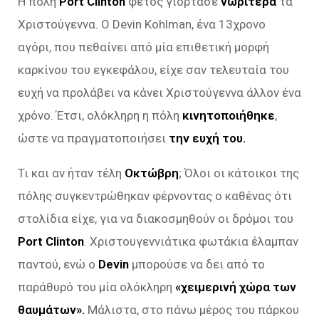
Η πόλη
Port Clinton
φέτος γιόρτασε
νωρίτερα
τα
Χριστούγεννα. Ο Devin Kohlman, ένα 13χρονο
αγόρι, που πεθαίνει από μία επιθετική μορφή
καρκίνου του εγκεφάλου, είχε σαν τελευταία του
ευχή να προλάβει να κάνει Χριστούγεννα άλλον ένα
χρόνο. Έτσι, ολόκληρη η πόλη
κινητοποιήθηκε
,
ώστε να πραγματοποιήσει
την ευχή του.
Τι και αν ήταν τέλη
Οκτώβρη
; Όλοι οι κάτοικοι της
πόλης συγκεντρώθηκαν φέρνοντας ο καθένας ότι
στολίδια είχε, για να διακοσμηθούν οι δρόμοι του
Port Clinton
. Χριστουγεννιάτικα φωτάκια έλαμπαν
παντού, ενώ ο
Devin
μπορούσε να δει από το
παράθυρό του μία ολόκληρη
«χειμερινή χώρα των
θαυμάτων».
Μάλιστα, στο πάνω μέρος του πάρκου