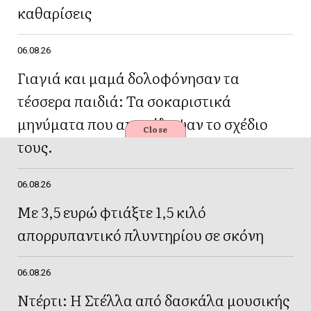
καθαρίσεις
06.08.26
Γιαγιά και μαμά δολοφόνησαν τα
τέσσερα παιδιά: Τα σοκαριστικά
μηνύματα που αποκάλυψαν το σχέδιο
Close
τους.
06.08.26
Με 3,5 ευρώ φτιάξτε 1,5 κιλό
απορρυπαντικό πλυντηρίου σε σκόνη
06.08.26
Ντέρτι: Η Στέλλα από δασκάλα μουσικής