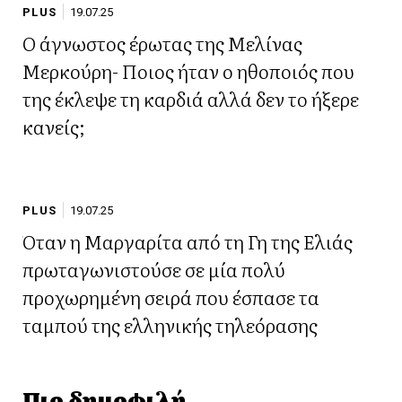
PLUS
19.07.25
Ο άγνωστος έρωτας της Μελίνας
Μερκούρη- Ποιος ήταν ο ηθοποιός που
της έκλεψε τη καρδιά αλλά δεν το ήξερε
κανείς;
PLUS
19.07.25
Όταν η Μαργαρίτα από τη Γη της Ελιάς
πρωταγωνιστούσε σε μία πολύ
προχωρημένη σειρά που έσπασε τα
ταμπού της ελληνικής τηλεόρασης
Πιο δημοφιλή