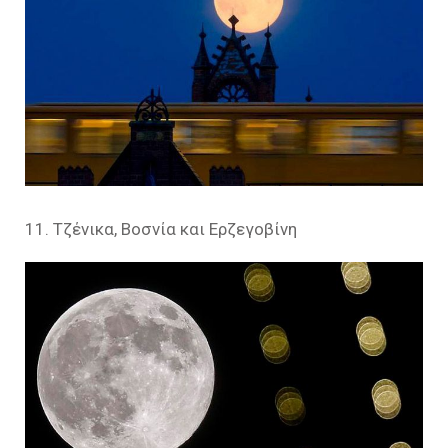
11. Τζένικα, Βοσνία και Ερζεγοβίνη