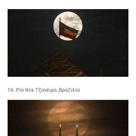
16. Ρίο Ντε Τζανέιρο, Βραζιλία