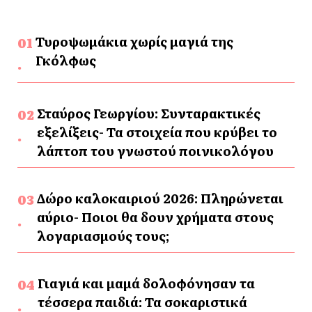
Τυροψωμάκια χωρίς μαγιά της
Γκόλφως
Σταύρος Γεωργίου: Συνταρακτικές
εξελίξεις- Τα στοιχεία που κρύβει το
λάπτοπ του γνωστού ποινικολόγου
Δώρο καλοκαιριού 2026: Πληρώνεται
αύριο- Ποιοι θα δουν χρήματα στους
λογαριασμούς τους;
Γιαγιά και μαμά δολοφόνησαν τα
τέσσερα παιδιά: Τα σοκαριστικά