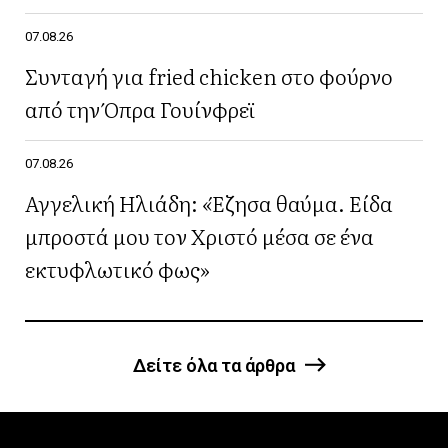
07.08.26
Συνταγή για fried chicken στο φούρνο
από την Όπρα Γουίνφρεϊ
07.08.26
Αγγελική Ηλιάδη: «Έζησα θαύμα. Είδα
μπροστά μου τον Χριστό μέσα σε ένα
εκτυφλωτικό φως»
Δείτε όλα τα άρθρα