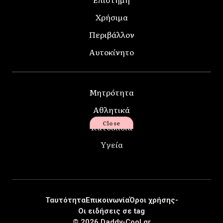
Χρήσιμα
Περιβάλλον
Αυτοκίνητο
Μητρότητα
Αθλητικά
Close
Κατοικίδια
Υγεία
Ταυτότητα
Επικοινωνία
Όροι χρήσης-
Οι ειδήσεις σε tag
© 2026 Daddy-Cool.gr