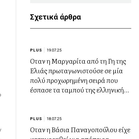
Σχετικά άρθρα
PLUS
19.07.25
Όταν η Μαργαρίτα από τη Γη της
Ελιάς πρωταγωνιστούσε σε μία
πολύ προχωρημένη σειρά που
έσπασε τα ταμπού της ελληνικής
ο
τηλεόρασης
PLUS
18.07.25
Όταν η Βάσια Παναγοπούλου είχε
ν
κατηγορηθεί για απόπειρα