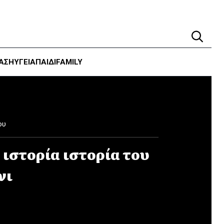
ΑΣΗ
ΥΓΕΊΑ
ΠΑΙΔΙ
FAMILY
ου
ιστορία ιστορία του
νι