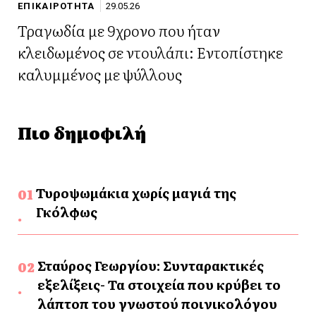
ΕΠΙΚΑΙΡΟΤΗΤΑ
29.05.26
Τραγωδία με 9χρονο που ήταν
κλειδωμένος σε ντουλάπι: Εντοπίστηκε
καλυμμένος με ψύλλους
Πιο δημοφιλή
Τυροψωμάκια χωρίς μαγιά της
Γκόλφως
Σταύρος Γεωργίου: Συνταρακτικές
εξελίξεις- Τα στοιχεία που κρύβει το
λάπτοπ του γνωστού ποινικολόγου