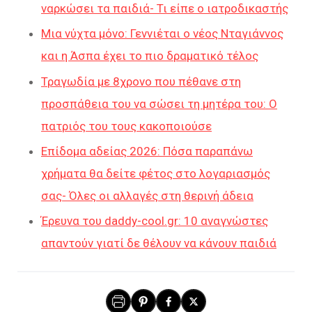
ναρκώσει τα παιδιά- Τι είπε ο ιατροδικαστής
Μια νύχτα μόνο: Γεννιέται ο νέος Νταγιάννος
και η Άσπα έχει το πιο δραματικό τέλος
Τραγωδία με 8χρονο που πέθανε στη
προσπάθεια του να σώσει τη μητέρα του: Ο
πατριός του τους κακοποιούσε
Επίδομα αδείας 2026: Πόσα παραπάνω
χρήματα θα δείτε φέτος στο λογαριασμός
σας- Όλες οι αλλαγές στη θερινή άδεια
Έρευνα του daddy-cool.gr: 10 αναγνώστες
απαντούν γιατί δε θέλουν να κάνουν παιδιά