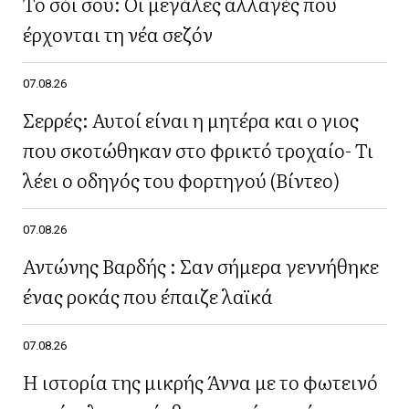
Το σόι σου: Οι μεγάλες αλλαγές που
έρχονται τη νέα σεζόν
07.08.26
Σερρές: Αυτοί είναι η μητέρα και ο γιος
που σκοτώθηκαν στο φρικτό τροχαίο- Τι
λέει ο οδηγός του φορτηγού (Βίντεο)
07.08.26
Αντώνης Βαρδής : Σαν σήμερα γεννήθηκε
ένας ροκάς που έπαιζε λαϊκά
07.08.26
Η ιστορία της μικρής Άννα με το φωτεινό