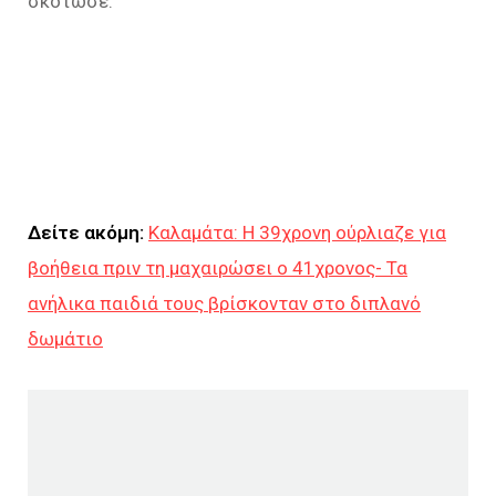
σκότωσε.
Δείτε ακόμη:
Καλαμάτα: Η 39χρονη ούρλιαζε για
βοήθεια πριν τη μαχαιρώσει ο 41χρονος- Τα
ανήλικα παιδιά τους βρίσκονταν στο διπλανό
δωμάτιο