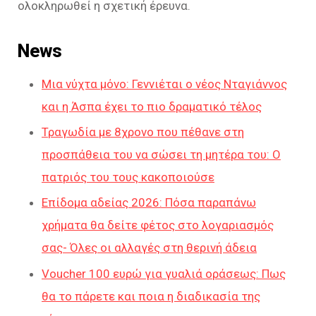
ολοκληρωθεί η σχετική έρευνα.
News
Μια νύχτα μόνο: Γεννιέται ο νέος Νταγιάννος
και η Άσπα έχει το πιο δραματικό τέλος
Τραγωδία με 8χρονο που πέθανε στη
προσπάθεια του να σώσει τη μητέρα του: Ο
πατριός του τους κακοποιούσε
Επίδομα αδείας 2026: Πόσα παραπάνω
χρήματα θα δείτε φέτος στο λογαριασμός
σας- Όλες οι αλλαγές στη θερινή άδεια
Voucher 100 ευρώ για γυαλιά οράσεως: Πως
θα το πάρετε και ποια η διαδικασία της