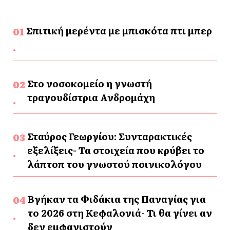
Σπιτική μερέντα με μπισκότα πτι μπερ
Στο νοσοκομείο η γνωστή
τραγουδίστρια Ανδρομάχη
Σταύρος Γεωργίου: Συνταρακτικές
εξελίξεις- Τα στοιχεία που κρύβει το
λάπτοπ του γνωστού ποινικολόγου
Βγήκαν τα Φιδάκια της Παναγίας για
το 2026 στη Κεφαλονιά- Τι θα γίνει αν
δεν εμφανιστούν