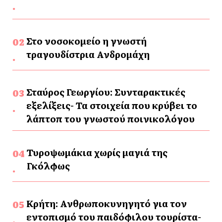
Στο νοσοκομείο η γνωστή
τραγουδίστρια Ανδρομάχη
Σταύρος Γεωργίου: Συνταρακτικές
εξελίξεις- Τα στοιχεία που κρύβει το
λάπτοπ του γνωστού ποινικολόγου
Τυροψωμάκια χωρίς μαγιά της
Γκόλφως
Κρήτη: Ανθρωποκυνηγητό για τον
εντοπισμό του παιδόφιλου τουρίστα-