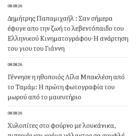
08.08.26
Δημήτρης Παπαμιχαήλ : Σαν σήμερα
έφυγε απο την ζωή το λεβεντόπαιδο του
Ελληνικού Κινηματογράφου-Η ανάρτηση
του γιου του Γιάννη
08.08.26
Γέννησε η ηθοποιός Λίλα Μπακλέση από
το Ταμάμ: Η πρώτη φωτογραφία του
μωρού από το μαιευτήριο
08.08.26
Χυλοπίτες στο φούρνο με λουκάνικα,
πιπεριές και κρέμα γάλακτος σα σουφλέ