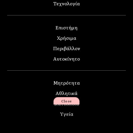
Τεχνολογία
Επιστήμη
Χρήσιμα
Περιβάλλον
Αυτοκίνητο
Μητρότητα
Αθλητικά
Close
Κατοικίδια
Υγεία