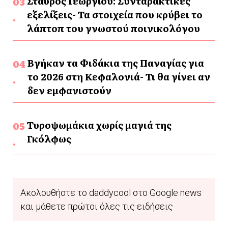
Σταύρος Γεωργίου: Συνταρακτικές
εξελίξεις- Τα στοιχεία που κρύβει το
λάπτοπ του γνωστού ποινικολόγου
Βγήκαν τα Φιδάκια της Παναγίας για
το 2026 στη Κεφαλονιά- Τι θα γίνει αν
δεν εμφανιστούν
Τυροψωμάκια χωρίς μαγιά της
Γκόλφως
Ακολουθήστε το daddycool στο Google news
και μάθετε πρώτοι όλες τις ειδήσεις