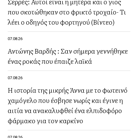
Σερρές: Αυτοί είναι η μητέρα και ο γιος
που σκοτώθηκαν στο φρικτό τροχαίο- Τι
λέει ο οδηγός του φορτηγού (Βίντεο)
07.08.26
Αντώνης Βαρδής : Σαν σήμερα γεννήθηκε
ένας ροκάς που έπαιζε λαϊκά
07.08.26
Η ιστορία της μικρής Άννα με το φωτεινό
χαμόγελο που έσβησε νωρίς και έγινε η
αιτία να ανακαλυφθεί ένα ελπιδοφόρο
φάρμακο για τον καρκίνο
07.08.26