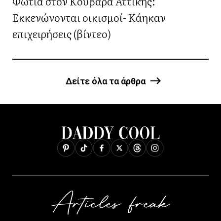
Φωτιά στον Κουβαρά Αττικής:
Εκκενώνονται οικισμοί- Κάηκαν
επιχειρήσεις (βίντεο)
Δείτε όλα τα άρθρα