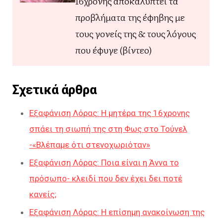
16χρονης αποκαλύπτει τα
προβλήματα της έφηβης με
τους γονείς της & τους λόγους
που έφυγε (βίντεο)
Σχετικά άρθρα
Εξαφάνιση Λόρας: Η μητέρα της 16χρονης
σπάει τη σιωπή της στη Φως στο Τούνελ
-«Βλέπαμε ότι στενοχωριόταν»
Εξαφάνιση Λόρας: Ποια είναι η Άννα το
πρόσωπο- κλειδί που δεν έχει δει ποτέ
κανείς;
Εξαφάνιση Λόρας: Η επίσημη ανακοίνωση της