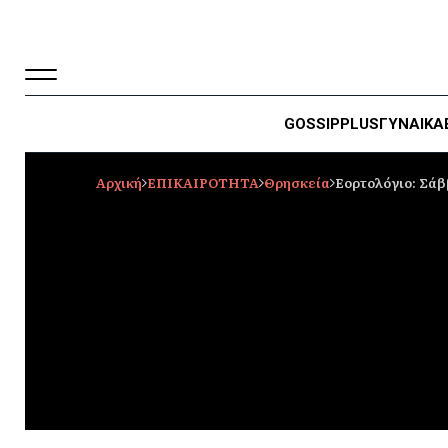
GOSSIP
PLUS
ΓΥΝΑΙΚΑ
Αρχική
ΕΠΙΚΑΙΡΟΤΗΤΑ
Θρησκεία
Εορτολόγιο: Σάββ