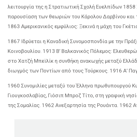
λειτουργία της η Στρατιωτική Σχολή Ευελπίδων 1858 Σ
παρουσίαση των θεωριών του Κάρολου Δαρβίνου και τ
1863 Αμερικανικός εμφύλιος: Ξεκινά η μάχη του Γκέτι
1867 Ιδρύεται η Καναδική Συνομοσπονδία με την Πράξ
Κοινοβουλίου. 1913 Β’ Βαλκανικός Πόλεμος: Ελευθερώ
στο Χατζή Μπεϊλίκ η συνθήκη ανακωχής μεταξύ Ελλάδα
διωγμός των Ποντίων από τους Τούρκους. 1916 Α’ Πα
1960 Συνομιλίες μεταξύ του Έλληνα πρωθυπουργού Κ
Γιουγκοσλαβίας, Γιόσιπ Μπροζ Τίτο, στη γραφική νησ
της Σομαλίας. 1962 Ανεξαρτησία της Ρουάντα. 1962 