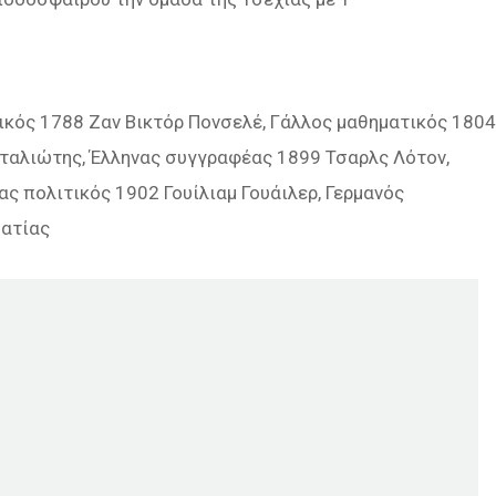
ικός 1788 Ζαν Βικτόρ Πονσελέ, Γάλλος μαθηματικός 1804
φταλιώτης, Έλληνας συγγραφέας 1899 Τσαρλς Λότον,
ς πολιτικός 1902 Γουίλιαμ Γουάιλερ, Γερμανός
ματίας