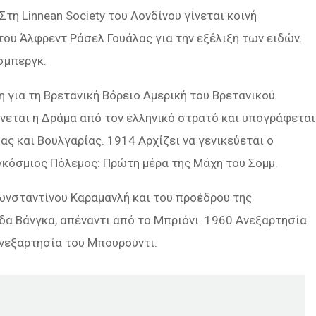
τη Linnean Society του Λονδίνου γίνεται κοινή
ου Άλφρεντ Ράσελ Γουάλας για την εξέλιξη των ειδών.
σμπεργκ.
η για τη Βρετανική Βόρειο Αμερική του Βρετανικού
νεται η Δράμα από τον ελληνικό στρατό και υπογράφεται
ς και Βουλγαρίας. 1914 Αρχίζει να γενικεύεται ο
γκόσμιος Πόλεμος: Πρώτη μέρα της Μάχη του Σομμ.
ωνσταντίνου Καραμανλή και του προέδρου της
ίδα Βάνγκα, απέναντι από το Μπριόνι. 1960 Ανεξαρτησία
Ανεξαρτησία του Μπουρούντι.