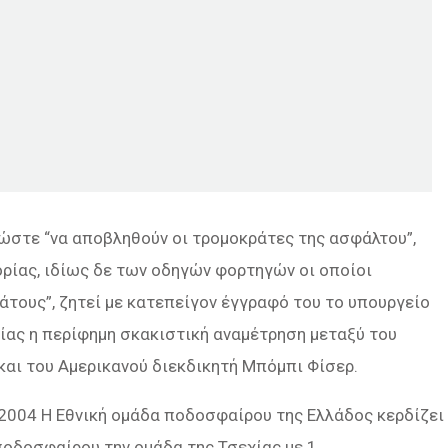
ώστε “να αποβληθούν οι τρομοκράτες της ασφάλτου”,
ρίας, ιδίως δε των οδηγών φορτηγών οι οποίοι
άτους”, ζητεί με κατεπείγον έγγραφό του το υπουργείο
δίας η περίφημη σκακιστική αναμέτρηση μεταξύ του
αι του Αμερικανού διεκδικητή Μπόμπι Φίσερ.
2004 Η Εθνική ομάδα ποδοσφαίρου της Ελλάδος κερδίζει
οδοσφαίρου την ομάδα της Τσεχίας με 1