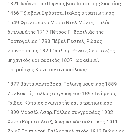
1321 Ιωάννα του Πύργου, βασίλισσα της Σκωτίας
1466 Τζιοβάνι Σφόρτσα, Ιταλός στρατιωτικός
1549 Φραντσέσκο Μαρία Ντελ Μόντε, Ιταλός
διπλωμάτης 1717 Πέτρος Γ΄, βασιλιάς της
Πορτογαλίας 1793 Πάβελ Πέστελ, Ρώσος
επαναστάτης 1820 Ουίλιαμ Ράνκιν, Σκωτσέζος
μηχανικός και φυσικός 1837 Ιωακείμ Δ΄,
Πατριάρχης Κωνσταντινουπόλεως
1877 Βάντα Λάντοβσκα, Πολωνή μουσικός 1889
Ζαν Κοκτώ, Γάλλος συγγραφέας 1897 Γεώργιος
Γρίβας, Κύπριος αγωνιστής και στρατιωτικός
1899 Μαρσέλ Ασάρ, Γάλλος συγγραφέας 1902
Χένρυ Κάμποτ Λοτζ, Αμερικανός πολιτικός 1911
Ζωρζ Πομπιντού, Γάλλος πολιτικός 1913 Γεώργιος