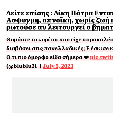
Δείτε επίσης :
Δίκη Πάτρα Εντα
Ασφυγμη, απνοϊκή, χωρίς ζωή 
ρωτούσε αν λειτουργεί ο βημα
Θυμάστε το κορίτσι που είχε παρακαλέσε
διαβάσει στις πανελλαδικές; Ε έσκισε κ
Ο,τι πιο όμορφο είδα σήμερα ❤️
pic.twi
(@blublu21_)
July 5, 2023