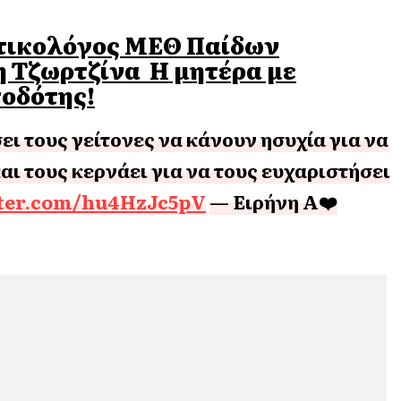
τικολόγος ΜΕΘ Παίδων
η Τζωρτζίνα Η μητέρα με
τοδότης!
ι τους γείτονες να κάνουν ησυχία για να
αι τους κερνάει για να τους ευχαριστήσει
tter.com/hu4HzJc5pV
— Ειρήνη A❤️